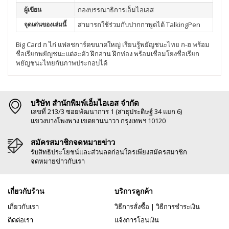
ผู้เขียน
กองบรรณาธิการเอ็มไอเอส
จุดเด่นของเล่มนี้
สามารถใช้ร่วมกับปากกาพูดได้ TalkingPen
Big Card ก ไก่ แฟลชการ์ดขนาดใหญ่ เรียนรู้พยัญชนะไทย ก-ฮ พร้อม
ชื่อเรียกพยัญชนะแต่ละตัว ฝึกอ่าน ฝึกท่อง พร้อมเชื่อมโยงชื่อเรียก
พยัญชนะไทยกับภาพประกอบได้
บริษัท สำนักพิมพ์เอ็มไอเอส จำกัด
เลขที่ 213/3 ซอยพัฒนาการ 1 (สาธุประดิษฐ์ 34 แยก 6)
แขวงบางโพงพาง เขตยานนาวา กรุงเทพฯ 10120
สมัครสมาชิกจดหมายข่าว
รับสิทธิประโยชน์และส่วนลดก่อนใครเพียงสมัครสมาชิก
จดหมายข่าวกับเรา
เกี่ยวกับร้าน
บริการลูกค้า
เกี่ยวกับเรา
วิธีการสั่งซื้อ
|
วิธีการชำระเงิน
ติดต่อเรา
แจ้งการโอนเงิน