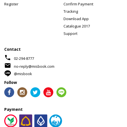
Register
Confirm Payment
Tracking
Download App
Catalogue 2017
Support
Contact
phone
02-294-8777
mail
no-reply@misbook.com
@misbook
Follow
Payment