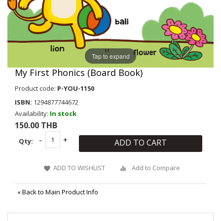
Tap to expand
My First Phonics (Board Book)
Product code:
P-YOU-1150
ISBN:
1294877744672
Availability:
In stock
150.00 THB
Qty:
ADD TO CART
ADD TO WISHLIST
Add to Compare
«
Back to Main Product Info