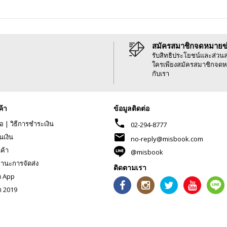
สมัครสมาชิกจดหมายข
รับสิทธิประโยชน์และส่วน
ใครเพียงสมัครสมาชิกจดห
กับเรา
ค้า
ข้อมูลติดต่อ
phone
้อ
|
วิธีการชำระเงิน
02-294-8777
mail
นเงิน
no-reply@misbook.com
นค้า
@misbook
านะการจัดส่ง
ติดตามเรา
ด App
ก 2019