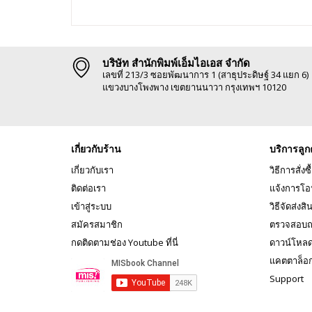
บริษัท สำนักพิมพ์เอ็มไอเอส จำกัด
เลขที่ 213/3 ซอยพัฒนาการ 1 (สาธุประดิษฐ์ 34 แยก 6)
แขวงบางโพงพาง เขตยานนาวา กรุงเทพฯ 10120
เกี่ยวกับร้าน
บริการลูก
เกี่ยวกับเรา
วิธีการสั่งซื
ติดต่อเรา
แจ้งการโอ
เข้าสู่ระบบ
วิธีจัดส่งสิ
สมัครสมาชิก
ตรวจสอบถ
กดติดตามช่อง Youtube ที่นี่
ดาวน์โหล
แคตตาล็อ
Support