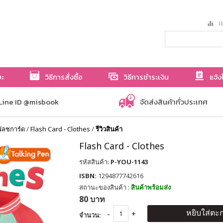
เป
ษะ
วิธีการสั่งซื้อ
วิธีการชำระเงิน
แจ้ง
Line ID @misbook
จัดส่งสินค้าทั่วประเทศ
ฟลชการ์ด
/
Flash Card - Clothes
/
รีวิวสินค้า
Flash Card - Clothes
รหัสสินค้า:
P-YOU-1143
ISBN:
1294877742616
สถานะของสินค้า :
สินค้าพร้อมส่ง
80 บาท
หยิบใส่ตะก
จำนวน: