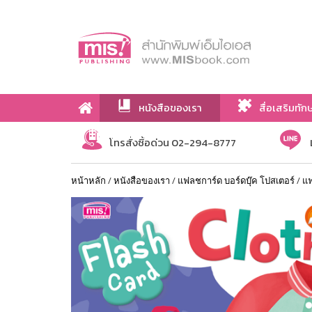
หนังสือของเรา
สื่อเสริมทัก
เกี่ยวกับเรา
โทรสั่งซื้อด่วน 02-294-8777
หน้าหลัก
/
หนังสือของเรา
/
แฟลชการ์ด บอร์ดบุ๊ค โปสเตอร์
/
แ