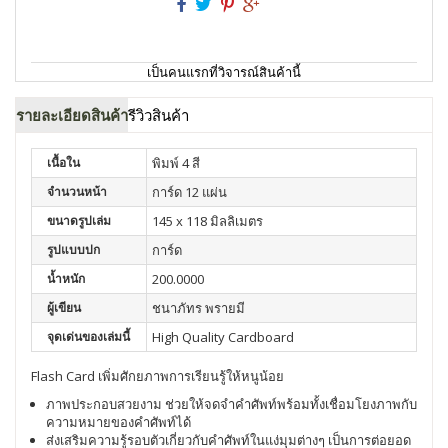
เป็นคนแรกที่วิจารณ์สินค้านี้
รายละเอียดสินค้า
รีวิวสินค้า
เนื้อใน
พิมพ์ 4 สี
จำนวนหน้า
การ์ด 12 แผ่น
ขนาดรูปเล่ม
145 x 118 มิลลิเมตร
รูปแบบปก
การ์ด
น้ำหนัก
200.0000
ผู้เขียน
ชนาภัทร พรายมี
จุดเด่นของเล่มนี้
High Quality Cardboard
Flash Card เพิ่มศักยภาพการเรียนรู้ให้หนูน้อย
ภาพประกอบสวยงาม ช่วยให้จดจำคำศัพท์พร้อมทั้งเชื่อมโยงภาพกับ
ความหมายของคำศัพท์ได้
ส่งเสริมความรู้รอบตัวเกี่ยวกับคำศัพท์ในแง่มุมต่างๆ เป็นการต่อยอด