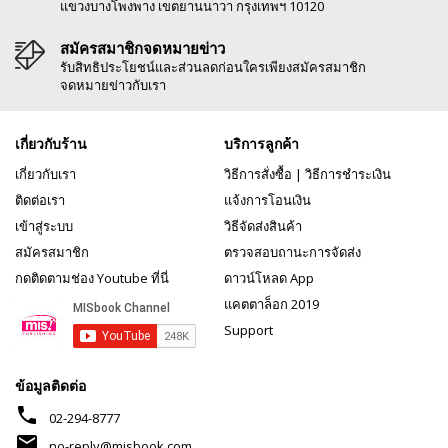
แขวงบางโพงพาง เขตยานนาวา กรุงเทพฯ 10120
สมัครสมาชิกจดหมายข่าว
รับสิทธิประโยชน์และส่วนลดก่อนใครเพียงสมัครสมาชิก
จดหมายข่าวกับเรา
เกี่ยวกับร้าน
บริการลูกค้า
เกี่ยวกับเรา
วิธีการสั่งซื้อ
|
วิธีการชำระเงิน
ติดต่อเรา
แจ้งการโอนเงิน
เข้าสู่ระบบ
วิธีจัดส่งสินค้า
สมัครสมาชิก
ตรวจสอบถานะการจัดส่ง
กดติดตามช่อง Youtube ที่นี่
ดาวน์โหลด App
แคตตาล็อก 2019
Support
ข้อมูลติดต่อ
phone
02-294-8777
mail
no-reply@misbook.com