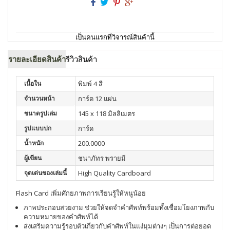
เป็นคนแรกที่วิจารณ์สินค้านี้
รายละเอียดสินค้า
รีวิวสินค้า
เนื้อใน
พิมพ์ 4 สี
จำนวนหน้า
การ์ด 12 แผ่น
ขนาดรูปเล่ม
145 x 118 มิลลิเมตร
รูปแบบปก
การ์ด
น้ำหนัก
200.0000
ผู้เขียน
ชนาภัทร พรายมี
จุดเด่นของเล่มนี้
High Quality Cardboard
Flash Card เพิ่มศักยภาพการเรียนรู้ให้หนูน้อย
ภาพประกอบสวยงาม ช่วยให้จดจำคำศัพท์พร้อมทั้งเชื่อมโยงภาพกับ
ความหมายของคำศัพท์ได้
ส่งเสริมความรู้รอบตัวเกี่ยวกับคำศัพท์ในแง่มุมต่างๆ เป็นการต่อยอด