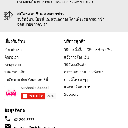
แขวงบางโพงพาง เขตยานนาวา กรุงเทพฯ 10120
สมัครสมาชิกจดหมายข่าว
รับสิทธิประโยชน์และส่วนลดก่อนใครเพียงสมัครสมาชิก
จดหมายข่าวกับเรา
เกี่ยวกับร้าน
บริการลูกค้า
เกี่ยวกับเรา
วิธีการสั่งซื้อ
|
วิธีการชำระเงิน
ติดต่อเรา
แจ้งการโอนเงิน
เข้าสู่ระบบ
วิธีจัดส่งสินค้า
สมัครสมาชิก
ตรวจสอบถานะการจัดส่ง
กดติดตามช่อง Youtube ที่นี่
ดาวน์โหลด App
แคตตาล็อก 2019
Support
ข้อมูลติดต่อ
phone
02-294-8777
mail
no-reply@misbook.com