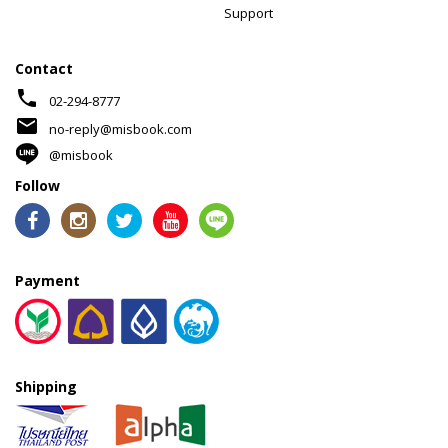
Support
Contact
phone
02-294-8777
mail
no-reply@misbook.com
@misbook
Follow
Payment
Shipping