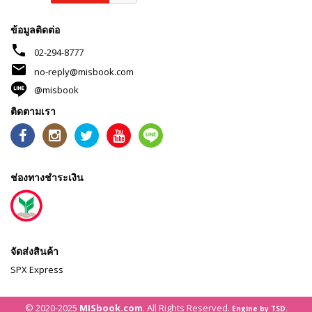
ข้อมูลติดต่อ
phone
02-294-8777
mail
no-reply@misbook.com
@misbook
ติดตามเรา
ช่องทางชำระเงิน
จัดส่งสินค้า
SPX Express
© 2020-2025
MISbook.com
. All Rights Reserved.
Engine by TSD.