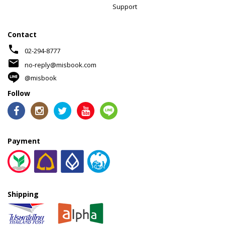
Support
Contact
phone
02-294-8777
mail
no-reply@misbook.com
@misbook
Follow
Payment
Shipping