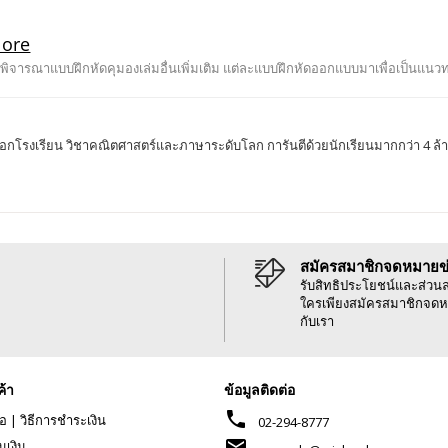
 พิจารณาแบบฝึกหัดคุมองเล่มอื่นเพิ่มเติม แต่ละแบบฝึกหัดออกแบบมาเพื่อเป็นแน
กโรงเรียน วิชาคณิตศาสตร์และภาษาระดับโลก การันตีด้วยนักเรียนมากกว่า 4 ล้านคน
สมัครสมาชิกจดหมายข
รับสิทธิประโยชน์และส่วน
ใครเพียงสมัครสมาชิกจดห
กับเรา
ค้า
ข้อมูลติดต่อ
phone
้อ
|
วิธีการชำระเงิน
02-294-8777
mail
นเงิน