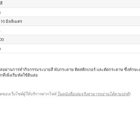
สี
า
210 มิลลิเมตร
น
00
n
อผ่านการทำกิจกรรมระบายสี พับกระดาษ ติดสติกเกอร์ และตัดกระดาษ ซึ่งทักษะดังกล
เพิ่งเริ่มหัดใช้ดินสอ
ดของเว็บไซต์ผู้ให้บริการฝากไฟล์
ในหนังสือเล่มจริงสามารถอ่านได้ตามปกติ
)