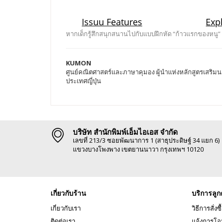
หากเด็กรู้สึกสนุกสนานไปกับแบบฝึกหัด “ก้าวแรกของหนู”
KUMON
ศูนย์คณิตศาสตร์และภาษาคุมอง ผู้นำแห่งหลักสูตรเสริมนอ
ประเทศญี่ปุ่น
บริษัท สำนักพิมพ์เอ็มไอเอส จำกัด
เลขที่ 213/3 ซอยพัฒนาการ 1 (สาธุประดิษฐ์ 34 แยก 6)
แขวงบางโพงพาง เขตยานนาวา กรุงเทพฯ 10120
เกี่ยวกับร้าน
บริการลูก
เกี่ยวกับเรา
วิธีการสั่งซื
ติดต่อเรา
แจ้งการโอ