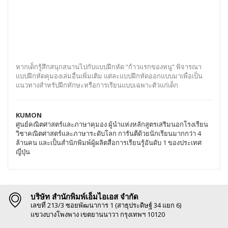
หากเด็กรู้สึกสนุกสนานไปกับแบบฝึกหัด “ก้าวแรกของหนู” พิจารณา
แบบฝึกหัดคุมองเล่มอื่นเพิ่มเติม แต่ละแบบฝึกหัดออกแบบมาเพื่อเป็น
แนวทางสำหรับฝึกทักษะหรือการเรียนแบบเฉพาะตัวแก่เด็ก
KUMON
ศูนย์คณิตศาสตร์และภาษาคุมอง ผู้นำแห่งหลักสูตรเสริมนอกโรงเรียน
วิชาคณิตศาสตร์และภาษาระดับโลก การันตีด้วยนักเรียนมากกว่า 4
ล้านคน และเป็นสำนักพิมพ์ผู้ผลิตสื่อการเรียนรู้อันดับ 1 ของประเทศ
ญี่ปุ่น
บริษัท สำนักพิมพ์เอ็มไอเอส จำกัด
เลขที่ 213/3 ซอยพัฒนาการ 1 (สาธุประดิษฐ์ 34 แยก 6)
แขวงบางโพงพาง เขตยานนาวา กรุงเทพฯ 10120