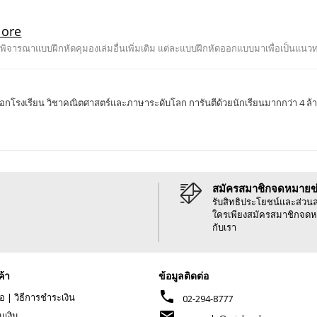
 พิจารณาแบบฝึกหัดคุมองเล่มอื่นเพิ่มเติม แต่ละแบบฝึกหัดออกแบบมาเพื่อเป็นแน
กโรงเรียน วิชาคณิตศาสตร์และภาษาระดับโลก การันตีด้วยนักเรียนมากกว่า 4 ล้านคน
สมัครสมาชิกจดหมายข
รับสิทธิประโยชน์และส่วน
ใครเพียงสมัครสมาชิกจดห
กับเรา
ค้า
ข้อมูลติดต่อ
phone
้อ
|
วิธีการชำระเงิน
02-294-8777
mail
นเงิน