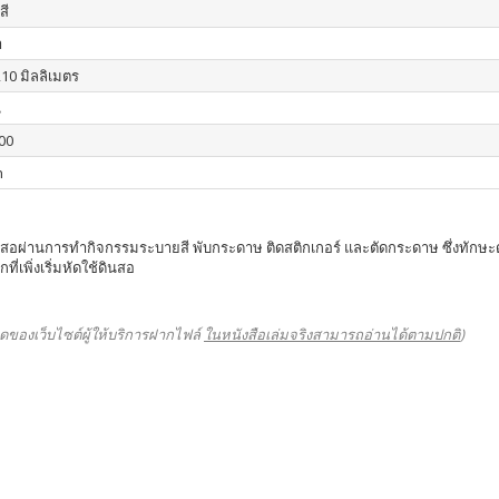
สี
า
210 มิลลิเมตร
น
00
n
อผ่านการทำกิจกรรมระบายสี พับกระดาษ ติดสติกเกอร์ และตัดกระดาษ ซึ่งทักษะดังกล
เพิ่งเริ่มหัดใช้ดินสอ
ดของเว็บไซต์ผู้ให้บริการฝากไฟล์
ในหนังสือเล่มจริงสามารถอ่านได้ตามปกติ
)