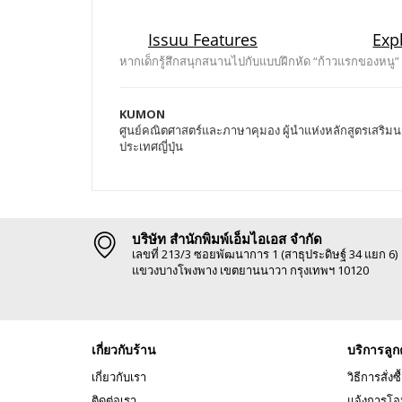
หากเด็กรู้สึกสนุกสนานไปกับแบบฝึกหัด “ก้าวแรกของหนู”
KUMON
ศูนย์คณิตศาสตร์และภาษาคุมอง ผู้นำแห่งหลักสูตรเสริมนอ
ประเทศญี่ปุ่น
บริษัท สำนักพิมพ์เอ็มไอเอส จำกัด
เลขที่ 213/3 ซอยพัฒนาการ 1 (สาธุประดิษฐ์ 34 แยก 6)
แขวงบางโพงพาง เขตยานนาวา กรุงเทพฯ 10120
เกี่ยวกับร้าน
บริการลูก
เกี่ยวกับเรา
วิธีการสั่งซื
ติดต่อเรา
แจ้งการโอ