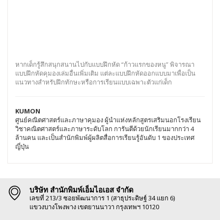
หากเด็กรู้สึกสนุกสนานไปกับแบบฝึกหัด “ก้าวแรกของหนู” พิจารณา
แบบฝึกหัดคุมองเล่มอื่นเพิ่มเติม แต่ละแบบฝึกหัดออกแบบมาเพื่อเป็น
แนวทางสำหรับฝึกทักษะหรือการเรียนแบบเฉพาะตัวแก่เด็ก
KUMON
ศูนย์คณิตศาสตร์และภาษาคุมอง ผู้นำแห่งหลักสูตรเสริมนอกโรงเรียน
วิชาคณิตศาสตร์และภาษาระดับโลก การันตีด้วยนักเรียนมากกว่า 4
ล้านคน และเป็นสำนักพิมพ์ผู้ผลิตสื่อการเรียนรู้อันดับ 1 ของประเทศ
ญี่ปุ่น
บริษัท สำนักพิมพ์เอ็มไอเอส จำกัด
เลขที่ 213/3 ซอยพัฒนาการ 1 (สาธุประดิษฐ์ 34 แยก 6)
แขวงบางโพงพาง เขตยานนาวา กรุงเทพฯ 10120