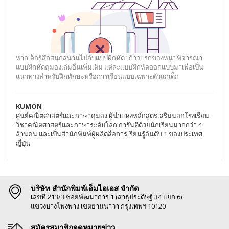
หากเด็กรู้สึกสนุกสนานไปกับแบบฝึกหัด “ก้าวแรกของหนู” พิจารณา
แบบฝึกหัดคุมองเล่มอื่นเพิ่มเติม แต่ละแบบฝึกหัดออกแบบมาเพื่อเป็น
แนวทางสำหรับฝึกทักษะหรือการเรียนแบบเฉพาะตัวแก่เด็ก
KUMON
ศูนย์คณิตศาสตร์และภาษาคุมอง ผู้นำแห่งหลักสูตรเสริมนอกโรงเรียน
วิชาคณิตศาสตร์และภาษาระดับโลก การันตีด้วยนักเรียนมากกว่า 4
ล้านคน และเป็นสำนักพิมพ์ผู้ผลิตสื่อการเรียนรู้อันดับ 1 ของประเทศ
ญี่ปุ่น
บริษัท สำนักพิมพ์เอ็มไอเอส จำกัด
เลขที่ 213/3 ซอยพัฒนาการ 1 (สาธุประดิษฐ์ 34 แยก 6)
แขวงบางโพงพาง เขตยานนาวา กรุงเทพฯ 10120
สมัครสมาชิกจดหมายข่าว