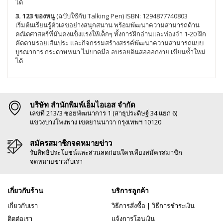
ได้
3. 123 ของหนู
(ฉบับใช้กับ Talking Pen) ISBN: 1294877740803
เริ่มต้นเรียนรู้ตัวเลขอย่างสนุกสนาน พร้อมพัฒนาความสามารถด้าน
คณิตศาสตร์ที่มั่นคงแข็งแรงให้เด็กๆ ทั้งการฝึกอ่านและท่องจำ 1-20 ฝึก
คัดตามรอยเส้นประ และกิจกรรมสร้างสรรค์พัฒนาความสามารถแบบ
บูรณาการ กระดาษหนา ไม่บาดมือ ลบรอยดินสอออกง่าย เขียนซ้ำใหม่
ได้
บริษัท สำนักพิมพ์เอ็มไอเอส จำกัด
เลขที่ 213/3 ซอยพัฒนาการ 1 (สาธุประดิษฐ์ 34 แยก 6)
แขวงบางโพงพาง เขตยานนาวา กรุงเทพฯ 10120
สมัครสมาชิกจดหมายข่าว
รับสิทธิประโยชน์และส่วนลดก่อนใครเพียงสมัครสมาชิก
จดหมายข่าวกับเรา
เกี่ยวกับร้าน
บริการลูกค้า
เกี่ยวกับเรา
วิธีการสั่งซื้อ
|
วิธีการชำระเงิน
ติดต่อเรา
แจ้งการโอนเงิน