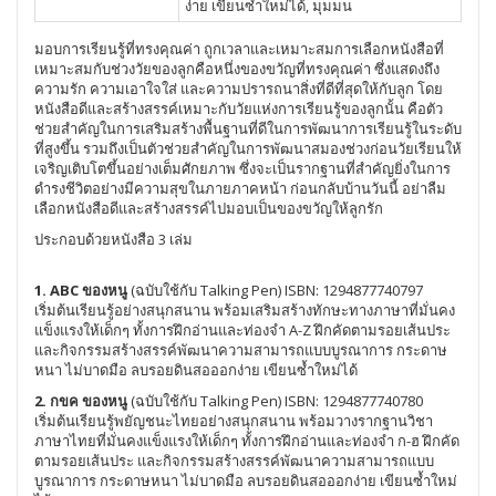
ง่าย เขียนซ้ำใหม่ได้, มุมมน
มอบการเรียนรู้ที่ทรงคุณค่า ถูกเวลาและเหมาะสมการเลือกหนังสือที่
เหมาะสมกับช่วงวัยของลูกคือหนึ่งของขวัญที่ทรงคุณค่า ซึ่งแสดงถึง
ความรัก ความเอาใจใส่ และความปรารถนาสิ่งที่ดีที่สุดให้กับลูก โดย
หนังสือดีและสร้างสรรค์เหมาะกับวัยแห่งการเรียนรู้ของลูกนั้น คือตัว
ช่วยสำคัญในการเสริมสร้างพื้นฐานที่ดีในการพัฒนาการเรียนรู้ในระดับ
ที่สูงขึ้น รวมถึงเป็นตัวช่วยสำคัญในการพัฒนาสมองช่วงก่อนวัยเรียนให้
เจริญเติบโตขึ้นอย่างเต็มศักยภาพ ซึ่งจะเป็นรากฐานที่สำคัญยิ่งในการ
ดำรงชีวิตอย่างมีความสุขในภายภาคหน้า ก่อนกลับบ้านวันนี้ อย่าลืม
เลือกหนังสือดีและสร้างสรรค์ไปมอบเป็นของขวัญให้ลูกรัก
ประกอบด้วยหนังสือ 3 เล่ม
1. ABC ของหนู
(ฉบับใช้กับ Talking Pen) ISBN: 1294877740797
เริ่มต้นเรียนรู้อย่างสนุกสนาน พร้อมเสริมสร้างทักษะทางภาษาที่มั่นคง
แข็งแรงให้เด็กๆ ทั้งการฝึกอ่านและท่องจำ A-Z ฝึกคัดตามรอยเส้นประ
และกิจกรรมสร้างสรรค์พัฒนาความสามารถแบบบูรณาการ กระดาษ
หนา ไม่บาดมือ ลบรอยดินสอออกง่าย เขียนซ้ำใหม่ได้
2. กขค ของหนู
(ฉบับใช้กับ Talking Pen) ISBN: 1294877740780
เริ่มต้นเรียนรู้พยัญชนะไทยอย่างสนุกสนาน พร้อมวางรากฐานวิชา
ภาษาไทยที่มั่นคงแข็งแรงให้เด็กๆ ทั้งการฝึกอ่านและท่องจำ ก-ฮ ฝึกคัด
ตามรอยเส้นประ และกิจกรรมสร้างสรรค์พัฒนาความสามารถแบบ
บูรณาการ กระดาษหนา ไม่บาดมือ ลบรอยดินสอออกง่าย เขียนซ้ำใหม่