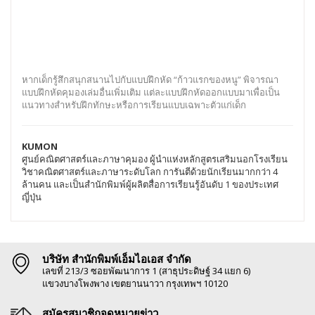
หากเด็กรู้สึกสนุกสนานไปกับแบบฝึกหัด “ก้าวแรกของหนู” พิจารณา
แบบฝึกหัดคุมองเล่มอื่นเพิ่มเติม แต่ละแบบฝึกหัดออกแบบมาเพื่อเป็น
แนวทางสำหรับฝึกทักษะหรือการเรียนแบบเฉพาะตัวแก่เด็ก
KUMON
ศูนย์คณิตศาสตร์และภาษาคุมอง ผู้นำแห่งหลักสูตรเสริมนอกโรงเรียน
วิชาคณิตศาสตร์และภาษาระดับโลก การันตีด้วยนักเรียนมากกว่า 4
ล้านคน และเป็นสำนักพิมพ์ผู้ผลิตสื่อการเรียนรู้อันดับ 1 ของประเทศ
ญี่ปุ่น
บริษัท สำนักพิมพ์เอ็มไอเอส จำกัด
เลขที่ 213/3 ซอยพัฒนาการ 1 (สาธุประดิษฐ์ 34 แยก 6)
แขวงบางโพงพาง เขตยานนาวา กรุงเทพฯ 10120
สมัครสมาชิกจดหมายข่าว