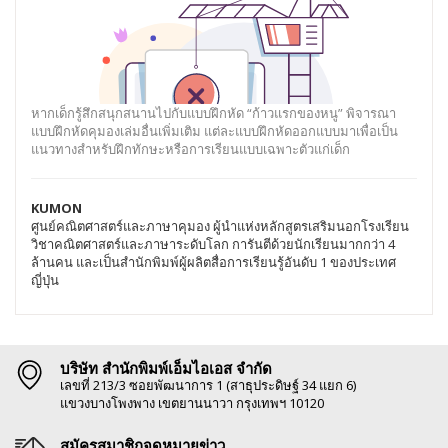
หากเด็กรู้สึกสนุกสนานไปกับแบบฝึกหัด “ก้าวแรกของหนู” พิจารณา
แบบฝึกหัดคุมองเล่มอื่นเพิ่มเติม แต่ละแบบฝึกหัดออกแบบมาเพื่อเป็น
แนวทางสำหรับฝึกทักษะหรือการเรียนแบบเฉพาะตัวแก่เด็ก
KUMON
ศูนย์คณิตศาสตร์และภาษาคุมอง ผู้นำแห่งหลักสูตรเสริมนอกโรงเรียน
วิชาคณิตศาสตร์และภาษาระดับโลก การันตีด้วยนักเรียนมากกว่า 4
ล้านคน และเป็นสำนักพิมพ์ผู้ผลิตสื่อการเรียนรู้อันดับ 1 ของประเทศ
ญี่ปุ่น
บริษัท สำนักพิมพ์เอ็มไอเอส จำกัด
เลขที่ 213/3 ซอยพัฒนาการ 1 (สาธุประดิษฐ์ 34 แยก 6)
แขวงบางโพงพาง เขตยานนาวา กรุงเทพฯ 10120
สมัครสมาชิกจดหมายข่าว