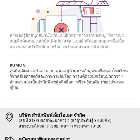
หากเด็กรู้สึกสนุกสนานไปกับแบบฝึกหัด “ก้าวแรกของหนู” พิจารณา
แบบฝึกหัดคุมองเล่มอื่นเพิ่มเติม แต่ละแบบฝึกหัดออกแบบมาเพื่อเป็น
แนวทางสำหรับฝึกทักษะหรือการเรียนแบบเฉพาะตัวแก่เด็ก
KUMON
ศูนย์คณิตศาสตร์และภาษาคุมอง ผู้นำแห่งหลักสูตรเสริมนอกโรงเรียน
วิชาคณิตศาสตร์และภาษาระดับโลก การันตีด้วยนักเรียนมากกว่า 4
ล้านคน และเป็นสำนักพิมพ์ผู้ผลิตสื่อการเรียนรู้อันดับ 1 ของประเทศ
ญี่ปุ่น
บริษัท สำนักพิมพ์เอ็มไอเอส จำกัด
เลขที่ 213/3 ซอยพัฒนาการ 1 (สาธุประดิษฐ์ 34 แยก 6)
แขวงบางโพงพาง เขตยานนาวา กรุงเทพฯ 10120
สมัครสมาชิกจดหมายข่าว