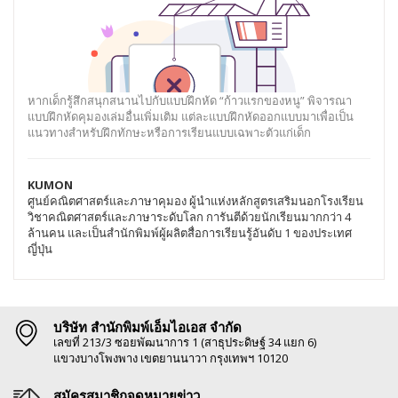
หากเด็กรู้สึกสนุกสนานไปกับแบบฝึกหัด “ก้าวแรกของหนู” พิจารณา
แบบฝึกหัดคุมองเล่มอื่นเพิ่มเติม แต่ละแบบฝึกหัดออกแบบมาเพื่อเป็น
แนวทางสำหรับฝึกทักษะหรือการเรียนแบบเฉพาะตัวแก่เด็ก
KUMON
ศูนย์คณิตศาสตร์และภาษาคุมอง ผู้นำแห่งหลักสูตรเสริมนอกโรงเรียน
วิชาคณิตศาสตร์และภาษาระดับโลก การันตีด้วยนักเรียนมากกว่า 4
ล้านคน และเป็นสำนักพิมพ์ผู้ผลิตสื่อการเรียนรู้อันดับ 1 ของประเทศ
ญี่ปุ่น
บริษัท สำนักพิมพ์เอ็มไอเอส จำกัด
เลขที่ 213/3 ซอยพัฒนาการ 1 (สาธุประดิษฐ์ 34 แยก 6)
แขวงบางโพงพาง เขตยานนาวา กรุงเทพฯ 10120
สมัครสมาชิกจดหมายข่าว