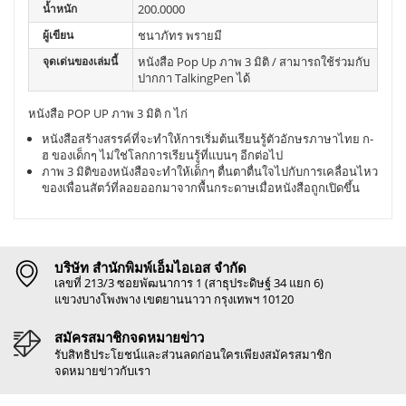
น้ำหนัก
200.0000
ผู้เขียน
ชนาภัทร พรายมี
จุดเด่นของเล่มนี้
หนังสือ Pop Up ภาพ 3 มิติ / สามารถใช้ร่วมกับ
ปากกา TalkingPen ได้
หนังสือ POP UP ภาพ 3 มิติ ก ไก่
หนังสือสร้างสรรค์ที่จะทำให้การเริ่มต้นเรียนรู้ตัวอักษรภาษาไทย ก-
ฮ ของเด็กๆ ไม่ใช่โลกการเรียนรู้ที่แบนๆ อีกต่อไป
ภาพ 3 มิติของหนังสือจะทำให้เด็กๆ ตื่นตาตื่นใจไปกับการเคลื่อนไหว
ของเพื่อนสัตว์ที่ลอยออกมาจากพื้นกระดาษเมื่อหนังสือถูกเปิดขึ้น
บริษัท สำนักพิมพ์เอ็มไอเอส จำกัด
เลขที่ 213/3 ซอยพัฒนาการ 1 (สาธุประดิษฐ์ 34 แยก 6)
แขวงบางโพงพาง เขตยานนาวา กรุงเทพฯ 10120
สมัครสมาชิกจดหมายข่าว
รับสิทธิประโยชน์และส่วนลดก่อนใครเพียงสมัครสมาชิก
จดหมายข่าวกับเรา