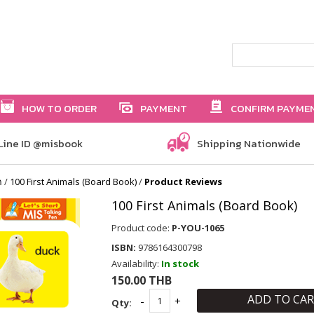
HOW TO ORDER
PAYMENT
CONFIRM PAYME
Line ID @misbook
Shipping Nationwide
ค
/
100 First Animals (Board Book)
/
Product Reviews
100 First Animals (Board Book)
Product code:
P-YOU-1065
ISBN:
9786164300798
Availability:
In stock
150.00 THB
ADD TO CA
Qty: