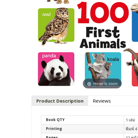
Hover to zoom
Product Description
Reviews
Book QTY
1 เล่ม
Printing
พิมพ์ 4 
Pages
12 หน้