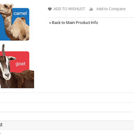
ADD TO WISHLIST
Add to Compare
«
Back to Main Product Info
สี
า