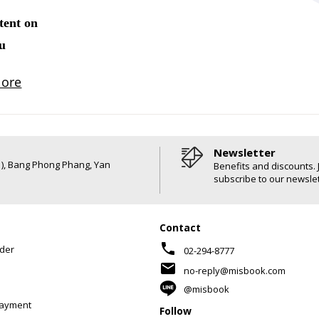
Newsletter
6 ), Bang Phong Phang, Yan
Benefits and discounts. 
subscribe to our newslet
Contact
phone
der
02-294-8777
mail
no-reply@misbook.com
@misbook
Payment
Follow