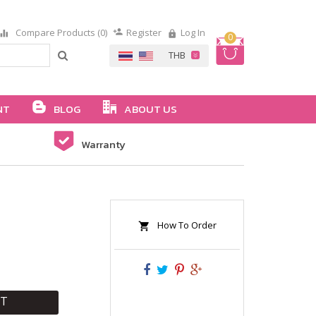
Compare Products (0)
Register
Log In
0
NT
BLOG
ABOUT US
Warranty
How To Order
RT