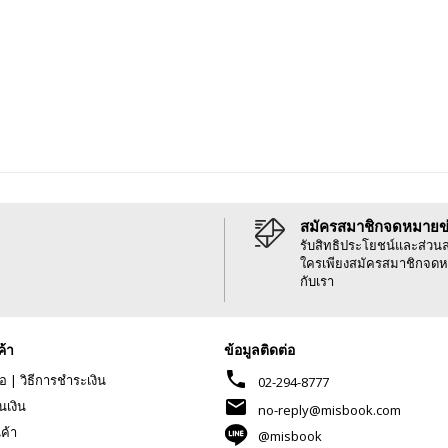
สมัครสมาชิกจดหมายข
รับสิทธิประโยชน์และส่วน
ใครเพียงสมัครสมาชิกจดห
กับเรา
ค้า
ข้อมูลติดต่อ
phone
้อ
|
วิธีการชำระเงิน
02-294-8777
mail
นเงิน
no-reply@misbook.com
นค้า
@misbook