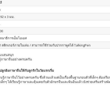
สี
า
292 x 3 มม.
น
00
รณาธิการเอ็มไอเอส
! สติกเกอร์ภายในเล่ม / สามารถใช้ร่วมกับปากกาพูดได้ TalkingPen
เกมแสนสนุก
นรู้ภาษาจีนอย่างครบครัน
ลูกฝังภาษาจีนให้กับลูกรักในวัยแรกเริ่ม
้ภาษาจีนไว้อย่างครบครัน ซึ่งล้วนแล้วแต่เป็นเรื่องพื้นฐานรอบตัวที่เด็กๆ ต้องเร
็กๆ ได้เรียนรู้ภาษาและคุ้นเคยกับตัวอักษรจีนและพินอินแล้ว ยังช่วยเสริมสร้