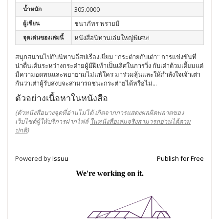
น้ำหนัก
305.0000
ผู้เขียน
ชนาภัทร พรายมี
จุดเด่นของเล่มนี้
หนังสือนิทานเล่มใหญ่พิเศษ!
สนุกสนานไปกับนิทานอีสปเรื่องเยี่ยม "กระต่ายกับเต่า" การแข่งขันที่
น่าตื่นเต้นระหว่างกระต่ายผู้มีฝีเท้าเป็นเลิศในการวิ่ง กับเต่าต้วมเตี้ยมแต่
มีความอดทนและพยายามไม่แพ้ใคร มาร่วมลุ้นและให้กำลังใจเจ้าเต่า
กันว่าเต่าผู้รับสงบจะสามารถชนะกระต่ายได้หรือไม่...
ตัวอย่างเนื้อหาในหนังสือ
(ตัวหนังสือบางจุดที่อ่านไม่ได้ เกิดจากการแสดงผลผิดพลาดของ
เว็บไซต์ผู้ให้บริการฝากไฟล์
ในหนังสือเล่มจริงสามารถอ่านได้ตาม
ปกติ
)
Powered by
Issuu
Publish for Free