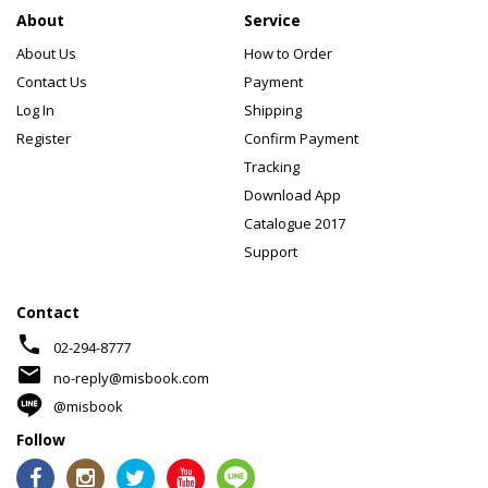
About
Service
About Us
How to Order
Contact Us
Payment
Log In
Shipping
Register
Confirm Payment
Tracking
Download App
Catalogue 2017
Support
Contact
phone
02-294-8777
mail
no-reply@misbook.com
@misbook
Follow