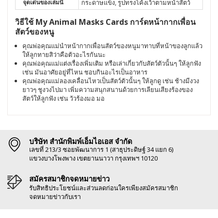
จุดเด่นของเล่มนี้
กระดาษแข็ง, รูปทรงโค้งเว้าตามหน้าสัตว์
วิธีใช้ My Animal Masks Cards การ์ดหน้ากากเพื่อน
สัตว์ของหนู
คุณพ่อคุณแม่นำหน้ากากเพื่อนสัตว์ของหนูมาทาบที่หน้าของลูกแล้ว
ให้ลูกทายสิว่าคือตัวอะไรกันนะ
คุณพ่อคุณแม่แต่งเรื่องเพิ่มเติม หรือเล่าเกี่ยวกับสัตว์ตัวนั้นๆ ให้ลูกฟัง
เช่น มันอาศัยอยู่ที่ไหน ชอบกินอะไรเป็นอาหาร
คุณพ่อคุณแม่ลองเคลื่อนไหวเป็นสัตว์ตัวนั้นๆ ให้ลูกดู เช่น ช้างมีงวง
ยาวๆ ชูงวงไปมา เพิ่มความสนุกสนานด้วยการเลียนเสียงร้องของ
สัตว์ให้ลูกฟัง เช่น วัวร้องมอ มอ
บริษัท สำนักพิมพ์เอ็มไอเอส จำกัด
เลขที่ 213/3 ซอยพัฒนาการ 1 (สาธุประดิษฐ์ 34 แยก 6)
แขวงบางโพงพาง เขตยานนาวา กรุงเทพฯ 10120
สมัครสมาชิกจดหมายข่าว
รับสิทธิประโยชน์และส่วนลดก่อนใครเพียงสมัครสมาชิก
จดหมายข่าวกับเรา