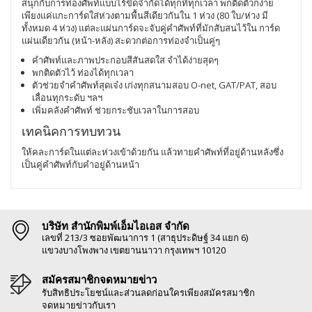
สนุกกับการท่องศัพท์แบบไร้ขีดจำกัดได้ทุกที่ทุกเวลา พกติดตัวก็ง่าย
เพียงแค่แกะการ์ดใส่ห่วงตามพื้นสีเดียวกันใน 1 ห่วง (80 ใบ/ห่วง มี
ทั้งหมด 4 ห่วง) แต่ละแผ่นการ์ดจะจับคู่คำศัพท์ที่มักสับสนไว้ใน การ์ด
แผ่นเดียวกัน (หน้า-หลัง) สะดวกต่อการท่องจำเป็นคู่ๆ
คำศัพท์และภาพประกอบสีสันสดใส จำได้ง่ายสุดๆ
พกติดตัวไว้ ท่องได้ทุกเวลา
ตัวช่วยจำคำศัพท์สุดเจ๋ง เก่งทุกสนามสอบ O-net, GAT/PAT, สอบ
เลื่อนทุกระดับ ฯลฯ
เพิ่มคลังคำศัพท์ ช่วยกระชับเวลาในการสอบ
เทคนิคการทบทวน
ให้คละการ์ดในแต่ละห่วงเข้าด้วยกัน แล้วทายคำศัพท์ที่อยู่ด้านหลังซึ่ง
เป็นคู่คำศัพท์กับคำอยู่ด้านหน้า
บริษัท สำนักพิมพ์เอ็มไอเอส จำกัด
เลขที่ 213/3 ซอยพัฒนาการ 1 (สาธุประดิษฐ์ 34 แยก 6)
แขวงบางโพงพาง เขตยานนาวา กรุงเทพฯ 10120
สมัครสมาชิกจดหมายข่าว
รับสิทธิประโยชน์และส่วนลดก่อนใครเพียงสมัครสมาชิก
จดหมายข่าวกับเรา