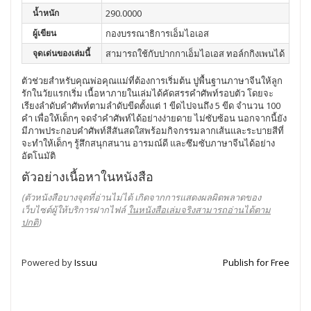
น้ำหนัก
290.0000
ผู้เขียน
กองบรรณาธิการเอ็มไอเอส
จุดเด่นของเล่มนี้
สามารถใช้กับปากกาเอ็มไอเอส ทอล์กกิงเพนได้
ตัวช่วยสำหรับคุณพ่อคุณแม่ที่ต้องการเริ่มต้น ปูพื้นฐานภาษาจีนให้ลูก
รักในวัยแรกเริ่ม เนื้อหาภายในเล่มได้คัดสรรคำศัพท์รอบตัว โดยจะ
เรียงลำดับคำศัพท์ตามลำดับขีดตั้งแต่ 1 ขีดไปจนถึง 5 ขีด จำนวน 100
คำ เพื่อให้เด็กๆ จดจำคำศัพท์ได้อย่างง่ายดาย ไม่ซับซ้อน นอกจากนี้ยัง
มีภาพประกอบคำศัพท์สีสันสดใสพร้อมกิจกรรมลากเส้นและระบายสีที่
จะทำให้เด็กๆ รู้สึกสนุกสนาน อารมณ์ดี และซึมซับภาษาจีนได้อย่าง
อัตโนมัติ
ตัวอย่างเนื้อหาในหนังสือ
(ตัวหนังสือบางจุดที่อ่านไม่ได้ เกิดจากการแสดงผลผิดพลาดของ
เว็บไซต์ผู้ให้บริการฝากไฟล์
ในหนังสือเล่มจริงสามารถอ่านได้ตาม
ปกติ
)
Powered by
Issuu
Publish for Free