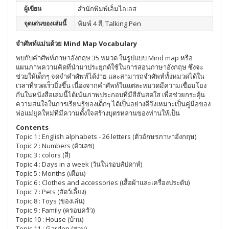
ผู้เขียน
สำนักพิมพ์เอ็มไอเอส
จุดเด่นของเล่มนี้
พิมพ์ 4 สี, Talking Pen
จำศัพท์แม่นด้วย Mind Map Vocabulary
พบกับคำศัพท์ภาษาอังกฤษ 35 หมวด ในรูปแบบ Mind map หรือ
แผนภาพความคิดที่นำมาประยุกต์ใช้ในการสอนภาษาอังกฤษ ซึ่งจะ
ช่วยให้เด็กๆ จดจำคำศัพท์ได้ง่าย และสามารถจำศัพท์ทั้งหมวดได้ใน
เวลาที่รวดเร็วยิ่งขึ้น เนื่องจากคำศัพท์ในแต่ละหมวดมีความเชื่อมโยง
กันในหนังสือเล่มนี้ได้เน้นภาพประกอบที่มีสีสันสดใส เพื่อช่วยกระตุ้น
ความสนใจในการเรียนรู้ของเด็กๆ ได้เป็นอย่างดีจึงเหมาะเป็นคู่มือของ
พ่อแม่ยุคใหม่ที่มีความตั้งใจสร้างบุตรหลานของท่านให้เป็น
Contents
Topic 1 : English alphabets - 26 letters (ตัวอักษรภาษาอังกฤษ)
Topic 2 : Numbers (ตัวเลข)
Topic 3 : colors (สี)
Topic 4 : Days in a week (วันในรอบสัปดาห์)
Topic 5 : Months (เดือน)
Topic 6 : Clothes and accessories (เสื้อผ้าและเครื่องประดับ)
Topic 7 : Pets (สัตว์เลี้ยง)
Topic 8 : Toys (ของเล่น)
Topic 9 : Family (ครอบครัว)
Topic 10 : House (บ้าน)
Topic 11 : Garden (สวน)