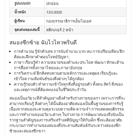
รูปแบบปก
ปกอ่อน
น้ำหนัก
130.0000
ผู้เขียน
กองบรรณาธิการเอ็มไอเอส
จุดเด่นของเล่มนี้
สติกเกอร์ 2 หน้า
สมองซีกซ้าย ฉับไวไหวพริบดี
การคำนวณ รู้จักตัวเลข การนับจำนวน บวก-ลบ การเปรียบเทียบ ฝึก
คิดและฝึกหาคำตอบโจทย์ปัญหา ;
ภาษา เรียนรู้คำ ความหมายของคำและประโยค พัฒนา ทักษะด้าน
การสื่อสารทั้งภาษาไทยและภาษาอังกฤษ
การวิเคราะห์ ฝึกคิดทบทวนตามหลักการและเหตุผล เรียนรู้และ
เข้าใจความสัมพันธ์ของสิ่งต่างๆ ได้ถูกต้อง
ความรู้รอบตัว ทำความเข้าใจทุกสิ่งที่อยู่รอบตัว ทั้งคน สัตว์ สิ่งของ
และเหตุการณ์ที่ต้องพบเจอในชีวิตประจำวัน
สมองเป็นอวัยวะที่สำคัญอย่างยิ่งสำหรับร่างกายของเรา เพราะการที่จะ
สามารถเรียนรู้ สิ่งต่างๆ ได้นั้นต้องอาศัยสมองเป็นพื้นฐานของการรับรู้
เนื่องจากสมองจะควบคุมระบบความคิด ความจำ การแสดงพฤติกรรม
และการทำงานของอวัยวะต่างๆ ในร่างกาย การพัฒนาสมองจึงนับเป็น
รากฐานสำคัญของการเสริมสร้างสติปัญญาให้กับเด็ก ซึ่งจะต้องอาศัย
กระบวนการทำงานของสมองที่ประสานสัมพันธ์กันระหว่างสมองซีก
ซ้ายและสมองซีกขวา