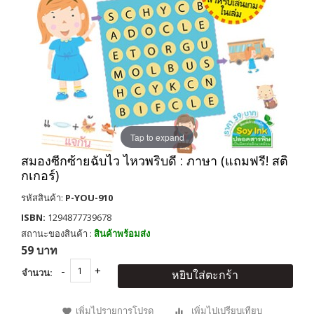
Tap to expand
สมองซีกซ้ายฉับไว ไหวพริบดี : ภาษา (แถมฟรี! สติ
กเกอร์)
รหัสสินค้า:
P-YOU-910
ISBN:
1294877739678
สถานะของสินค้า :
สินค้าพร้อมส่ง
59 บาท
จำนวน:
หยิบใส่ตะกร้า
เพิ่มไปรายการโปรด
เพิ่มไปเปรียบเทียบ