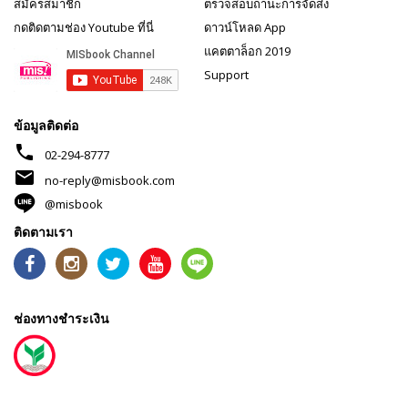
สมัครสมาชิก
ตรวจสอบถานะการจัดส่ง
กดติดตามช่อง Youtube ที่นี่
ดาวน์โหลด App
แคตตาล็อก 2019
Support
ข้อมูลติดต่อ
phone
02-294-8777
mail
no-reply@misbook.com
@misbook
ติดตามเรา
ช่องทางชำระเงิน