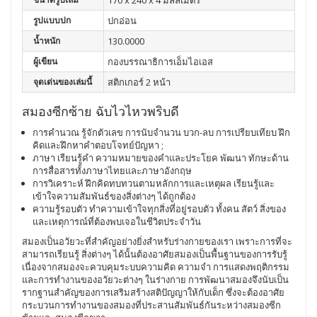
170 x 240 x 4 มิลลิเมตร
รูปแบบปก
ปกอ่อน
น้ำหนัก
130.0000
ผู้เขียน
กองบรรณาธิการเอ็มไอเอส
จุดเด่นของเล่มนี้
สติกเกอร์ 2 หน้า
สมองซีกซ้าย ฉับไวไหวพริบดี
การคำนวณ รู้จักตัวเลข การนับจำนวน บวก-ลบ การเปรียบเทียบ ฝึก
คิดและฝึกหาคำตอบโจทย์ปัญหา ;
ภาษา เรียนรู้คำ ความหมายของคำและประโยค พัฒนา ทักษะด้าน
การสื่อสารทั้งภาษาไทยและภาษาอังกฤษ
การวิเคราะห์ ฝึกคิดทบทวนตามหลักการและเหตุผล เรียนรู้และ
เข้าใจความสัมพันธ์ของสิ่งต่างๆ ได้ถูกต้อง
ความรู้รอบตัว ทำความเข้าใจทุกสิ่งที่อยู่รอบตัว ทั้งคน สัตว์ สิ่งของ
และเหตุการณ์ที่ต้องพบเจอในชีวิตประจำวัน
สมองเป็นอวัยวะที่สำคัญอย่างยิ่งสำหรับร่างกายของเรา เพราะการที่จะ
สามารถเรียนรู้ สิ่งต่างๆ ได้นั้นต้องอาศัยสมองเป็นพื้นฐานของการรับรู้
เนื่องจากสมองจะควบคุมระบบความคิด ความจำ การแสดงพฤติกรรม
และการทำงานของอวัยวะต่างๆ ในร่างกาย การพัฒนาสมองจึงนับเป็น
รากฐานสำคัญของการเสริมสร้างสติปัญญาให้กับเด็ก ซึ่งจะต้องอาศัย
กระบวนการทำงานของสมองที่ประสานสัมพันธ์กันระหว่างสมองซีก