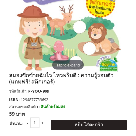
Tap to expand
สมองซีกซ้ายฉับไว ไหวพริบดี : ความรู้รอบตัว
(แถมฟรี! สติกเกอร์)
รหัสสินค้า:
P-YOU-909
ISBN:
1294877739692
สถานะของสินค้า :
สินค้าพร้อมส่ง
59 บาท
จำนวน:
หยิบใส่ตะกร้า