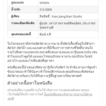
รูปแบบปก
ปกอ่อน
น้ำหนัก
312.0000
ผู้เขียน
ลิขสิทธิ์ : Xiao Jiang Nan Studio
รายละเอียดเพิ่มเติม
ผู้แปล : เสาวภาพร หงษ์ทิพยฉัตร, ประภาพร
รุ่งขจรวงศ์
จุดเด่นของเล่มนี้
พิมพ์ 4 สี
ในโลกของเรามีสรรพสัตว์ต่างๆ มากมาย ทั้งสัตว์เลี้ยงที่อยู่ใกล้ตัวเรา
สัตว์ป่า สัตว์น้ำ และแมลงต่างๆ ที่มีเรื่องราวการดำรงชีวิตที่น่าสนใจ
รวมไปถึงความแปลกประหลาดที่แสนน่าฉงนและน่ารู้ของพวกมัน เช่น
ทำไมนกแก้วพูดได้ แมลงอะไรชอบถักทอ หางกระรอกมีประโยชน์
อย่างไร แมลงอะไรเสียงดังที่สุด ฯลฯ
หนังสือเล่มนี้นำเสนอปริศนาน่ารู้เกี่ยวกับสัตว์ 76 หัวข้อ ผ่านการ์ตูนขำ
ขันเบาสมอง ทำให้น้องๆ เข้าใจพฤติกรรมและคุณลักษณะพิเศษของ
สัตว์ต่างๆ พร้อมๆ กับได้รับความรู้พื้นฐานทางวิทยาศาสตร์
ตัวอย่างเนื้อหาในหนังสือ
(ตัวหนังสือบางจุดที่อ่านไม่ได้ เกิดจากการแสดงผลผิดพลาดของ
เว็บไซต์ผู้ให้บริการฝากไฟล์
ในหนังสือเล่มจริงสามารถอ่านได้ตาม
ปกติ
)