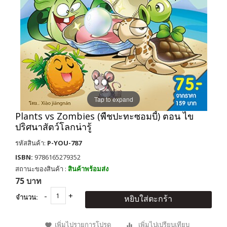
Tap to expand
Plants vs Zombies (พืชปะทะซอมบี้) ตอน ไข
ปริศนาสัตว์โลกน่ารู้
รหัสสินค้า:
P-YOU-787
ISBN:
9786165279352
สถานะของสินค้า :
สินค้าพร้อมส่ง
75 บาท
จำนวน:
หยิบใส่ตะกร้า
เพิ่มไปรายการโปรด
เพิ่มไปเปรียบเทียบ