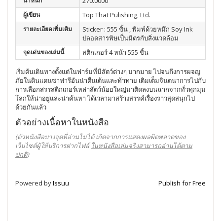
น้ำหนัก
270.0000
ผู้เขียน
Top That Pulishing, Ltd.
รายละเอียดเพิ่มเติม
Sticker : 555 ชิ้น , พิมพ์ด้วยหมึก Soy Ink
ปลอดสารพิษเป็นมิตรกับสิ่งแวดล้อม
จุดเด่นของเล่มนี้
สติกเกอร์ 4 หน้า 555 ชิ้น
เริ่มต้นเดินทางตั้งแต่ในฟาร์มที่มีสัตว์ต่างๆ มากมาย ไปจนถึงการผจญ
ภัยในดินแดนซาฟารีอันน่าตื่นเต้นและท้าทาย เติมเต็มจินตนาการไปกับ
การเลือกสรรสติกเกอร์เหล่าสัตว์น้อยใหญ่มาติดลงบนฉากจากทั่วทุกมุม
โลกให้น่าอยู่และน่าค้นหา ได้เวลามาสร้างสรรค์เรื่องราวสุดสนุกไป
ด้วยกันแล้ว
ตัวอย่างเนื้อหาในหนังสือ
(ตัวหนังสือบางจุดที่อ่านไม่ได้ เกิดจากการแสดงผลผิดพลาดของ
เว็บไซต์ผู้ให้บริการฝากไฟล์
ในหนังสือเล่มจริงสามารถอ่านได้ตาม
ปกติ
)
Powered by
Issuu
Publish for Free