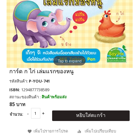
Tap to expand
การ์ด ก ไก่ เล่มแรกของหนู
รหัสสินค้า:
P-YOU-741
ISBN:
1294877738589
สถานะของสินค้า :
สินค้าพร้อมส่ง
85 บาท
จำนวน:
หยิบใส่ตะกร้า
เพิ่มไปรายการโปรด
เพิ่มไปเปรียบเทียบ