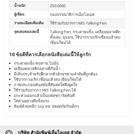
น้ำหนัก
250.0000
ผู้เขียน
กองบรรณาธิการเอ็มไอเอส
รายละเอียดเพิ่มเติม
ใช้ร่วมกับปากกา MIS Talking Pen
จุดเด่นของเล่มนี้
Talking Pen, กระดาษแข็ง, เคลือบพลาสติก
ทั้งเล่ม, มุมมน, ใช้ปากกาเมจิกเขียนแล้วลบ
เขียนใหม่ได้
10 ข้อดีที่ควรเลือกหนังสือเล่มนี้ให้ลูกรัก
กระดาษแข็ง ทนทาน ไม่ยับ
เคลือบพลาสติกอย่างดีกันน้ำ
มีเส้นประสำหรับฝึกลากตัวอักษรตามลำดับที่ถูกต้อง
ใช้ปากกาเมจิก เขียนแล้วลบ เขียนใหม่ได้
ภาพประกอบทันสมัยสีสันสดใสดึงดูดใจ
ใช้ร่วมกับปากกา MIS Talking Pen ได้
แกะห่วงออกแล้วเป็นแฟลชการ์ดทันที
ใส่ห่วงอย่างดีแข็งแรง
พิมพ์ด้วยหมึก Soy Ink ปลอดภัยกับเด็กๆ
บริษัท สำนักพิมพ์เอ็มไอเอส จำกัด