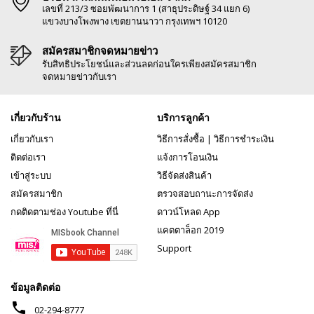
เลขที่ 213/3 ซอยพัฒนาการ 1 (สาธุประดิษฐ์ 34 แยก 6)
แขวงบางโพงพาง เขตยานนาวา กรุงเทพฯ 10120
สมัครสมาชิกจดหมายข่าว
รับสิทธิประโยชน์และส่วนลดก่อนใครเพียงสมัครสมาชิก
จดหมายข่าวกับเรา
เกี่ยวกับร้าน
บริการลูกค้า
เกี่ยวกับเรา
วิธีการสั่งซื้อ
|
วิธีการชำระเงิน
ติดต่อเรา
แจ้งการโอนเงิน
เข้าสู่ระบบ
วิธีจัดส่งสินค้า
สมัครสมาชิก
ตรวจสอบถานะการจัดส่ง
กดติดตามช่อง Youtube ที่นี่
ดาวน์โหลด App
แคตตาล็อก 2019
Support
ข้อมูลติดต่อ
phone
02-294-8777