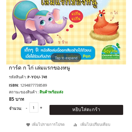
Tap to expand
การ์ด ก ไก่ เล่มแรกของหนู
รหัสสินค้า:
P-YOU-741
ISBN:
1294877738589
สถานะของสินค้า :
สินค้าพร้อมส่ง
85 บาท
จำนวน:
หยิบใส่ตะกร้า
เพิ่มไปรายการโปรด
เพิ่มไปเปรียบเทียบ