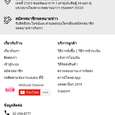
เลขที่ 213/3 ซอยพัฒนาการ 1 (สาธุประดิษฐ์ 34 แยก 6)
แขวงบางโพงพาง เขตยานนาวา กรุงเทพฯ 10120
สมัครสมาชิกจดหมายข่าว
รับสิทธิประโยชน์และส่วนลดก่อนใครเพียงสมัครสมาชิก
จดหมายข่าวกับเรา
เกี่ยวกับร้าน
บริการลูกค้า
เกี่ยวกับเรา
วิธีการสั่งซื้อ
|
วิธีการชำระเงิน
ติดต่อเรา
แจ้งการโอนเงิน
เข้าสู่ระบบ
วิธีจัดส่งสินค้า
สมัครสมาชิก
ตรวจสอบถานะการจัดส่ง
กดติดตามช่อง Youtube ที่นี่
ดาวน์โหลด App
แคตตาล็อก 2019
Support
ข้อมูลติดต่อ
phone
02-294-8777