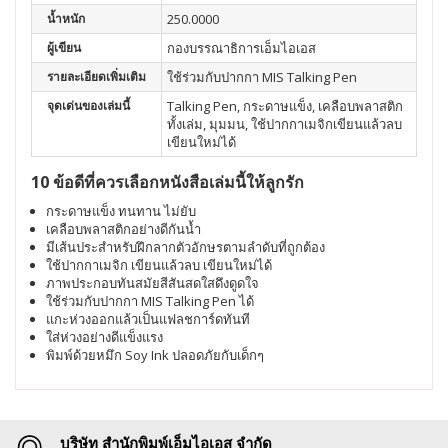
น้ำหนัก
250.0000
ผู้เขียน
กองบรรณาธิการเอ็มไอเอส
รายละเอียดเพิ่มเติม
ใช้ร่วมกับปากกา MIS Talking Pen
จุดเด่นของเล่มนี้
Talking Pen, กระดาษแข็ง, เคลือบพลาสติก
ทั้งเล่ม, มุมมน, ใช้ปากกาเมจิกเขียนแล้วลบ
เขียนใหม่ได้
10 ข้อดีที่ควรเลือกหนังสือเล่มนี้ให้ลูกรัก
กระดาษแข็ง ทนทาน ไม่ยับ
เคลือบพลาสติกอย่างดีกันน้ำ
มีเส้นประสำหรับฝึกลากตัวอักษรตามลำดับที่ถูกต้อง
ใช้ปากกาเมจิก เขียนแล้วลบ เขียนใหม่ได้
ภาพประกอบทันสมัยสีสันสดใสดึงดูดใจ
ใช้ร่วมกับปากกา MIS Talking Pen ได้
แกะห่วงออกแล้วเป็นแฟลชการ์ดทันที
ใส่ห่วงอย่างดีแข็งแรง
พิมพ์ด้วยหมึก Soy Ink ปลอดภัยกับเด็กๆ
บริษัท สำนักพิมพ์เอ็มไอเอส จำกัด