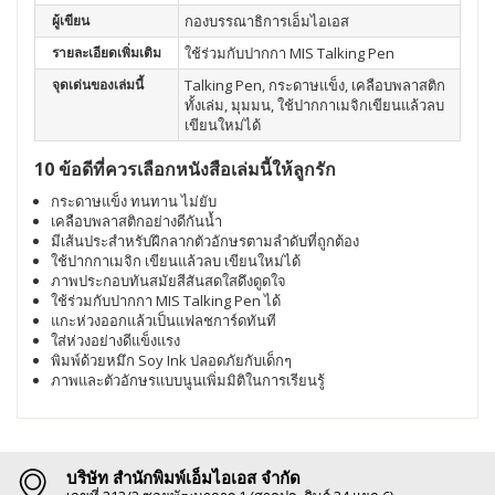
ผู้เขียน
กองบรรณาธิการเอ็มไอเอส
รายละเอียดเพิ่มเติม
ใช้ร่วมกับปากกา MIS Talking Pen
จุดเด่นของเล่มนี้
Talking Pen, กระดาษแข็ง, เคลือบพลาสติก
ทั้งเล่ม, มุมมน, ใช้ปากกาเมจิกเขียนแล้วลบ
เขียนใหม่ได้
10 ข้อดีที่ควรเลือกหนังสือเล่มนี้ให้ลูกรัก
กระดาษแข็ง ทนทาน ไม่ยับ
เคลือบพลาสติกอย่างดีกันน้ำ
มีเส้นประสำหรับฝึกลากตัวอักษรตามลำดับที่ถูกต้อง
ใช้ปากกาเมจิก เขียนแล้วลบ เขียนใหม่ได้
ภาพประกอบทันสมัยสีสันสดใสดึงดูดใจ
ใช้ร่วมกับปากกา MIS Talking Pen ได้
แกะห่วงออกแล้วเป็นแฟลชการ์ดทันที
ใส่ห่วงอย่างดีแข็งแรง
พิมพ์ด้วยหมึก Soy Ink ปลอดภัยกับเด็กๆ
ภาพและตัวอักษรแบบนูนเพิ่มมิติในการเรียนรู้
บริษัท สำนักพิมพ์เอ็มไอเอส จำกัด