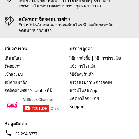
เลขที่ 213/3 ซอยพัฒนาการ 1 (สาธุประดิษฐ์ 34 แยก 6)
แขวงบางโพงพาง เขตยานนาวา กรุงเทพฯ 10120
สมัครสมาชิกจดหมายข่าว
รับสิทธิประโยชน์และส่วนลดก่อนใครเพียงสมัครสมาชิก
จดหมายข่าวกับเรา
เกี่ยวกับร้าน
บริการลูกค้า
เกี่ยวกับเรา
วิธีการสั่งซื้อ
|
วิธีการชำระเงิน
ติดต่อเรา
แจ้งการโอนเงิน
เข้าสู่ระบบ
วิธีจัดส่งสินค้า
สมัครสมาชิก
ตรวจสอบถานะการจัดส่ง
กดติดตามช่อง Youtube ที่นี่
ดาวน์โหลด App
แคตตาล็อก 2019
Support
ข้อมูลติดต่อ
phone
02-294-8777