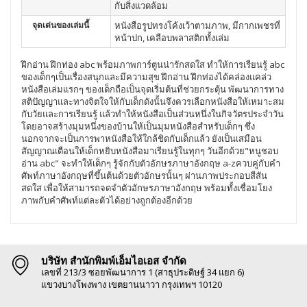
กับสิ่งแวดล้อม
จุดเด่นของเล่มนี้
หนังสือรูปทรงโค้งเว้าตามภาพ, มีกากเพชรที่
หน้าปก, เคลือบพลาสติกทั้งเล่ม
ฝึกอ่าน ฝึกท่อง abc พร้อมภาพการ์ตูนน่ารักสดใส ทำให้การเรียนรู้ abc
ของเด็กๆเป็นเรื่องสนุกและมีความสุข ฝึกอ่าน ฝึกท่องได้คล่องแคล่ว
หนังสือเล่มแรกๆ ของเด็กถือเป็นจุดเริ่มต้นที่ช่วยกระตุ้น พัฒนาการทาง
สติปัญญาและทางจิตใจให้กับเด็กดังนั้นจึงควรเลือกหนังสือให้เหมาะสม
กับวัยและการเรียนรู้ แล้วทำให้หนังสือเป็นส่วนหนึ่งในกิจวัตรประจำวัน
โดยอาจสร้างมุมหนึ่งของบ้านให้เป็นมุมหนังสือสำหรับเด็กๆ ซึ่ง
นอกจากจะเป็นการพาหนังสือให้ใกล้ชิดกับเด็กแล้ว ยังเป็นเสมือน
สัญญาณเตือนให้เด็กหยิบหนังสือมาเรียนรู้ในทุกๆ วันอีกด้วย"หนูชอบ
อ่าน abc" จะทำให้เด็กๆ รู้จักกับตัวอักษรภาษาอังกฤษ a-zควบคู่กับคำ
ศัพท์ภาษาอังกฤษที่ขึ้นต้นด้วยตัวอักษรนั้นๆ ผ่านภาพประกอบสีสัน
สดใส เพื่อให้สามารถจดจำตัวอักษรภาษาอังกฤษ พร้อมทั้งเชื่อมโยง
ภาพกับคำศัพท์แต่ละตัวได้อย่างถูกต้องอีกด้วย
บริษัท สำนักพิมพ์เอ็มไอเอส จำกัด
เลขที่ 213/3 ซอยพัฒนาการ 1 (สาธุประดิษฐ์ 34 แยก 6)
แขวงบางโพงพาง เขตยานนาวา กรุงเทพฯ 10120