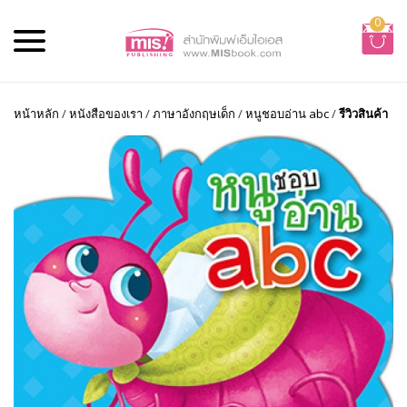
0
หน้าหลัก
/
หนังสือของเรา
/
ภาษาอังกฤษเด็ก
/
หนูชอบอ่าน abc
/
รีวิวสินค้า