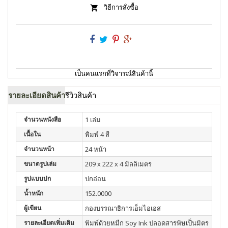
วิธีการสั่งซื้อ
เป็นคนแรกที่วิจารณ์สินค้านี้
รายละเอียดสินค้า
รีวิวสินค้า
จำนวนหนังสือ
1 เล่ม
เนื้อใน
พิมพ์ 4 สี
จำนวนหน้า
24 หน้า
ขนาดรูปเล่ม
209 x 222 x 4 มิลลิเมตร
รูปแบบปก
ปกอ่อน
น้ำหนัก
152.0000
ผู้เขียน
กองบรรณาธิการเอ็มไอเอส
รายละเอียดเพิ่มเติม
พิมพ์ด้วยหมืก Soy Ink ปลอดสารพิษเป็นมิตร