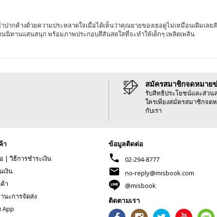
ากค้างด้วยความประหลาดใจเมื่อได้เห็นว่าคุณยายของเธอดูไม่เหมือนเดิมเลยสักน
านนิทานแสนสนุก พร้อมภาพประกอบสีสันสดใสที่จะทำให้เด็กๆ เพลิดเพลิน
สมัครสมาชิกจดหมายข
รับสิทธิประโยชน์และส่วน
ใครเพียงสมัครสมาชิกจดห
กับเรา
ค้า
ข้อมูลติดต่อ
phone
้อ
|
วิธีการชำระเงิน
02-294-8777
mail
นเงิน
no-reply@misbook.com
นค้า
@misbook
านะการจัดส่ง
ติดตามเรา
ด App