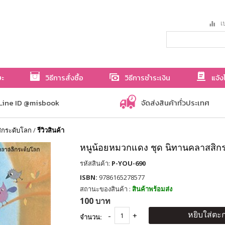
เป
ษะ
วิธีการสั่งซื้อ
วิธีการชำระเงิน
แจ้ง
Line ID @misbook
จัดส่งสินค้าทั่วประเทศ
ิกระดับโลก
/
รีวิวสินค้า
หนูน้อยหมวกแดง ชุด นิทานคลาสสิก
รหัสสินค้า:
P-YOU-690
ISBN:
9786165278577
สถานะของสินค้า :
สินค้าพร้อมส่ง
100 บาท
หยิบใส่ตะก
จำนวน: