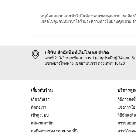
หนูน้อยหมวกแดงเข้าไปในห้องนอนของคุณยาย เธอต้องอ้าป
เผลอไปคุยกับหมาป่าใจร้ายระหว่างทางไปบ้านคุณยาย อ่
บริษัท สำนักพิมพ์เอ็มไอเอส จำกัด
เลขที่ 213/3 ซอยพัฒนาการ 1 (สาธุประดิษฐ์ 34 แยก 6)
แขวงบางโพงพาง เขตยานนาวา กรุงเทพฯ 10120
เกี่ยวกับร้าน
บริการลูก
เกี่ยวกับเรา
วิธีการสั่งซื
ติดต่อเรา
แจ้งการโอ
เข้าสู่ระบบ
วิธีจัดส่งสิ
สมัครสมาชิก
ตรวจสอบถ
กดติดตามช่อง Youtube ที่นี่
ดาวน์โหล