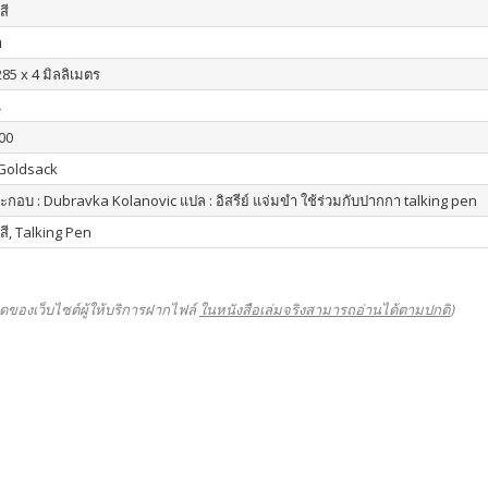
สี
า
285 x 4 มิลลิเมตร
น
00
Goldsack
กอบ : Dubravka Kolanovic แปล : อิสรีย์ แจ่มขำ ใช้ร่วมกับปากกา talking pen
 สี, Talking Pen
ดของเว็บไซต์ผู้ให้บริการฝากไฟล์
ในหนังสือเล่มจริงสามารถอ่านได้ตามปกติ
)