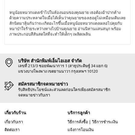
หนูน้อยหมวกแดงเข้าไปในห้องนอนของคุณยาย เธอต้องอ้าปากค้าง
ด้วยความประหลาดใจเมื่อได้เห็นว่าคุณยายของเธอดูไม่เหมือนเดิมเลย
สักนิดมาลุ้นกันว่าจะเกิดอะไรขึ้นเมื่อหนูน้อยหมวกแดงเผลอไปคุยกับ
หมาป่าใจร้ายระหว่างทางไปบ้านคุณยาย อ่านนิทานแสนสนุก พร้อม
ภาพประกอบสีสันสดใสที่จะทำให้เด็กๆ เพลิดเพลิน
บริษัท สำนักพิมพ์เอ็มไอเอส จำกัด
เลขที่ 213/3 ซอยพัฒนาการ 1 (สาธุประดิษฐ์ 34 แยก 6)
แขวงบางโพงพาง เขตยานนาวา กรุงเทพฯ 10120
สมัครสมาชิกจดหมายข่าว
รับสิทธิประโยชน์และส่วนลดก่อนใครเพียงสมัครสมาชิก
จดหมายข่าวกับเรา
เกี่ยวกับร้าน
บริการลูกค้า
เกี่ยวกับเรา
วิธีการสั่งซื้อ
|
วิธีการชำระเงิน
ติดต่อเรา
แจ้งการโอนเงิน