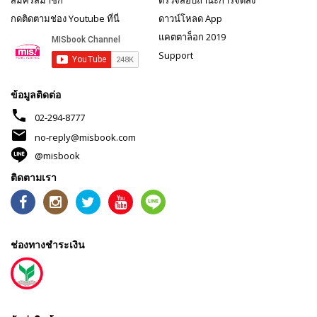
สมัครสมาชิก
ตรวจสอบถานะการจัดส่ง
กดติดตามช่อง Youtube ที่นี่
ดาวน์โหลด App
แคตตาล็อก 2019
Support
ข้อมูลติดต่อ
phone
02-294-8777
mail
no-reply@misbook.com
@misbook
ติดตามเรา
ช่องทางชำระเงิน