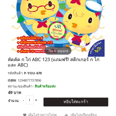
Tap to expand
หัดคัด ก ไก่ ABC 123 (แถมฟรี! สติกเกอร์ ก ไก่
และ ABC)
รหัสสินค้า:
P-YOU-670
ISBN:
1294877737896
สถานะของสินค้า :
สินค้าพร้อมส่ง
49 บาท
จำนวน:
หยิบใส่ตะกร้า
เพิ่มไปรายการโปรด
เพิ่มไปเปรียบเทียบ