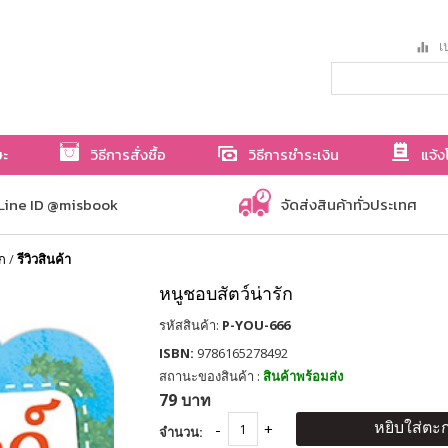
เป
ษะ
วิธีการสั่งซื้อ
วิธีการชำระเงิน
แจ้ง
Line ID @misbook
จัดส่งสินค้าทั่วประเทศ
ัก
/
รีวิวสินค้า
หนูชอบสัตว์น่ารัก
รหัสสินค้า:
P-YOU-666
ISBN:
9786165278492
สถานะของสินค้า :
สินค้าพร้อมส่ง
79 บาท
หยิบใส่ตะก
จำนวน: