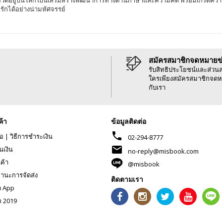
รักได้อย่างน่ามหัศจรรย์
สมัครสมาชิกจดหมายข
รับสิทธิประโยชน์และส่วน
ใครเพียงสมัครสมาชิกจดห
กับเรา
ค้า
ข้อมูลติดต่อ
phone
้อ
|
วิธีการชำระเงิน
02-294-8777
mail
นเงิน
no-reply@misbook.com
นค้า
@misbook
านะการจัดส่ง
ติดตามเรา
ด App
ก 2019