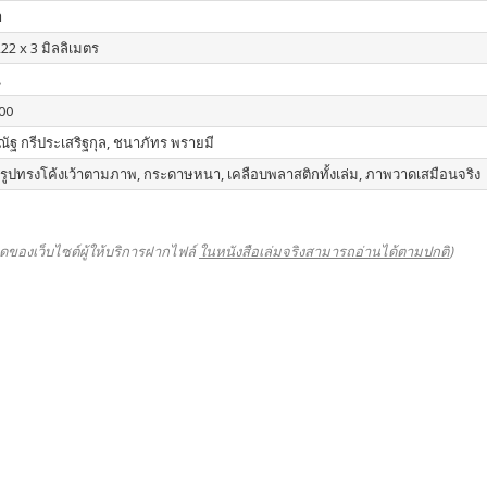
า
22 x 3 มิลลิเมตร
น
00
ัฐ กรีประเสริฐกุล, ชนาภัทร พรายมี
อรูปทรงโค้งเว้าตามภาพ, กระดาษหนา, เคลือบพลาสติกทั้งเล่ม, ภาพวาดเสมือนจริง
ดของเว็บไซต์ผู้ให้บริการฝากไฟล์
ในหนังสือเล่มจริงสามารถอ่านได้ตามปกติ
)