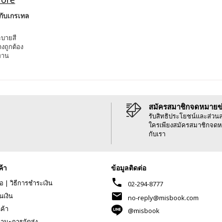
กับเกรเทล
ะบายสี
งถูกต้อง
ทาน
สมัครสมาชิกจดหมายข
รับสิทธิประโยชน์และส่วน
ใครเพียงสมัครสมาชิกจดห
กับเรา
ค้า
ข้อมูลติดต่อ
phone
้อ
|
วิธีการชำระเงิน
02-294-8777
mail
นเงิน
no-reply@misbook.com
นค้า
@misbook
านะการจัดส่ง