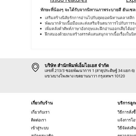
ทักษะที่น้องๆ จะได้รับจากนิทานภาพระบายสี ฮันเซล
เสริมสร้างนิสัยรักการอ่านไปกับสุดยอดนิทานคลาสสิก
พัฒนากล้ามเนื้อมือและส่งเสริมจินตนาการไปกับการร
เพิ่มคลังคำศัพท์ภาษาอังกฤษและฝึกอ่านออกเสียได้อย่า
ฝึกสมองด้วยเกมสร้างสรรค์แสนสนุกจากเนื้อเรื่องในนิ
บริษัท สำนักพิมพ์เอ็มไอเอส จำกัด
เลขที่ 213/3 ซอยพัฒนาการ 1 (สาธุประดิษฐ์ 34 แยก 6)
แขวงบางโพงพาง เขตยานนาวา กรุงเทพฯ 10120
เกี่ยวกับร้าน
บริการลูก
เกี่ยวกับเรา
วิธีการสั่งซื
ติดต่อเรา
แจ้งการโอ
เข้าสู่ระบบ
วิธีจัดส่งสิ
สมัครสมาชิก
ตรวจสอบถ