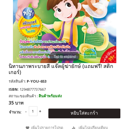
Tap to expand
นิทานภาพระบายสี แจ๊คผู้ฆ่ายักษ์ (แถมฟรี! สติก
เกอร์)
รหัสสินค้า:
P-YOU-653
ISBN:
1294877737667
สถานะของสินค้า :
สินค้าพร้อมส่ง
35 บาท
จำนวน:
หยิบใส่ตะกร้า
เพิ่มไปรายการโปรด
เพิ่มไปเปรียบเทียบ