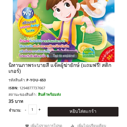
Tap to expand
นิทานภาพระบายสี แจ๊คผู้ฆ่ายักษ์ (แถมฟรี! สติก
เกอร์)
รหัสสินค้า:
P-YOU-653
ISBN:
1294877737667
สถานะของสินค้า :
สินค้าพร้อมส่ง
35 บาท
จำนวน:
หยิบใส่ตะกร้า
เพิ่มไปรายการโปรด
เพิ่มไปเปรียบเทียบ