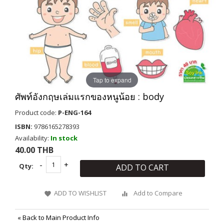
Tap to expand
ศัพท์อังกฤษเล่มแรกของหนูน้อย : body
Product code:
P-ENG-164
ISBN:
9786165278393
Availability:
In stock
40.00 THB
Qty:
ADD TO CART
ADD TO WISHLIST
Add to Compare
«
Back to Main Product Info