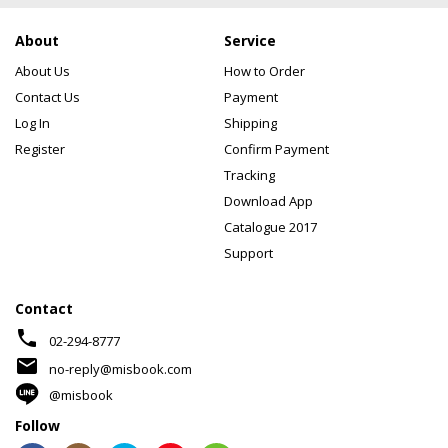
About
Service
About Us
How to Order
Contact Us
Payment
Log In
Shipping
Register
Confirm Payment
Tracking
Download App
Catalogue 2017
Support
Contact
phone
02-294-8777
mail
no-reply@misbook.com
@misbook
Follow