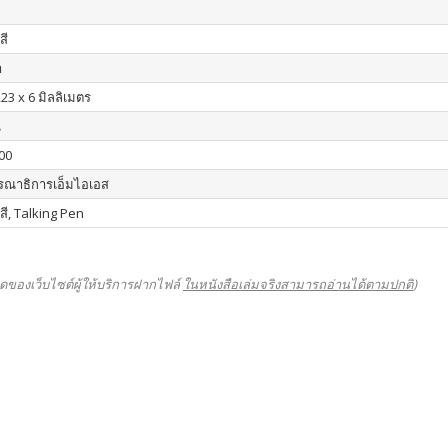
สี
า
23 x 6 มิลลิเมตร
น
00
รณาธิการเอ็มไอเอส
 สี, Talking Pen
ดของเว็บไซต์ผู้ให้บริการฝากไฟล์
ในหนังสือเล่มจริงสามารถอ่านได้ตามปกติ
)