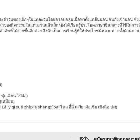
ตรประจำวันของเด็กๆในแต่ละวันโดยครอบคลุมเนื้อหาตั้งแต่ตื่นนอน จนถึงเข้านอน ซึ่ง
ณค่าของกิจกรรมในแต่ละวันแล้วเด็กๆยังได้เรียนรู้ประโยคภาษาจีนกลางที่ใช้ในกา
ศัพท์ได้ง่ายขึ้นอีกด้วย จึงนับเป็นการเรียนรู้ที่ให้ประโยชน์หลายทาง ทั้งด้านภาษ
น)
ุ่ยเฉียน ไป้ฝอ)
่เหมียน)
ìqǐ xué zhèxiē shēngcí ba! ไหล อี้ฉี่ เสวีย เจ้อเซีย เซิงฉือ ปะ!)
สมัครสมาชิกจดหมายข