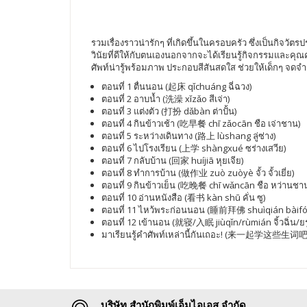
รวมเรื่องราวน่ารักๆ ที่เกิดขึ้นในครอบครัว ซึ่งเป็นกิจวั
วินัยที่ดีให้กับตนเองนอกจากจะได้เรียนรู้กิจกรรมและคุ
ศัพท์น่ารู้พร้อมภาพ ประกอบสีสันสดใส ช่วยให้เด็กๆ จดจำคำ
ตอนที่ 1 ตื่นนอน (起床 qǐchuáng ฉี่ฉวง)
ตอนที่ 2 อาบน้ำ (洗澡 xǐzǎo สีเจ่า)
ตอนที่ 3 แต่งตัว (打扮 dǎbàn ต่าปั้น)
ตอนที่ 4 กินข้าวเช้า (吃早餐 chī zǎocān ชือ เจ่าชาน)
ตอนที่ 5 ระหว่างเดินทาง (路上 lùshang ลู่ซ่าง)
ตอนที่ 6 ไปโรงเรียน (上学 shàngxué ซร่างเสวีย)
ตอนที่ 7 กลับบ้าน (回家 huíjiā หุยเจีย)
ตอนที่ 8 ทำการบ้าน (做作业 zuò zuòyè จั้ว จั้วเยี่ย)
ตอนที่ 9 กินข้าวเย็น (吃晚餐 chī wǎncān ชือ หว่านชา
ตอนที่ 10 อ่านหนังสือ (看书 kàn shū คั่น ซู)
ตอนที่ 11 ไหว้พระก่อนนอน (睡前拜佛 shuìqián bàifó ซ
ตอนที่ 12 เข้านอน (就寝/入眠 jiùqǐn/rùmián จิ้วฉิ่น/ยรู
มาเรียนรู้คำศัพท์เหล่านี้กันเถอะ! (来一起学这些生词吧! Lái y
บริษัท สำนักพิมพ์เอ็มไอเอส จำกัด