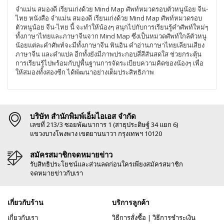
จำแม่น สมองดี เรียนเก่งด้วย Mind Map ศัพท์หมวดรอบตัวหนูน้อย จีน-
ไทย หนังสือ จำแม่น สมองดี เรียนเก่งด้วย Mind Map ศัพท์หมวดรอบ
ตัวหนูน้อย จีน-ไทย นี้ จะทำให้น้องๆ สนุกไปกับการเรียนรู้คำศัพท์ใหม่ๆ
ทั้งภาษาไทยและภาษาจีนจาก Mind Map ซึ่งเป็นหมวดศัพท์ใกล้ตัวหนู
น้อยแต่ละคำศัพท์จะมีทั้งภาษาจีน พินอิน คำอ่านภาษาไทยเลียนเสียง
ภาษาจีน และคำแปล อีกทั้งยังมีภาพประกอบสี่สีสันสดใส ช่วยกระตุ้น
การเรียนรู้ไปพร้อมกับปูพื้นฐานการจัดระเบียบความคิดของน้องๆ เพื่อ
ให้สมองทั้งสองซีก ได้พัฒนาอย่างเต็มประสิทธิภาพ
บริษัท สำนักพิมพ์เอ็มไอเอส จำกัด
เลขที่ 213/3 ซอยพัฒนาการ 1 (สาธุประดิษฐ์ 34 แยก 6)
แขวงบางโพงพาง เขตยานนาวา กรุงเทพฯ 10120
สมัครสมาชิกจดหมายข่าว
รับสิทธิประโยชน์และส่วนลดก่อนใครเพียงสมัครสมาชิก
จดหมายข่าวกับเรา
เกี่ยวกับร้าน
บริการลูกค้า
เกี่ยวกับเรา
วิธีการสั่งซื้อ
|
วิธีการชำระเงิน