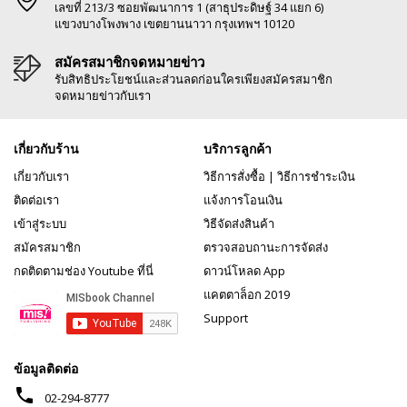
เลขที่ 213/3 ซอยพัฒนาการ 1 (สาธุประดิษฐ์ 34 แยก 6)
แขวงบางโพงพาง เขตยานนาวา กรุงเทพฯ 10120
สมัครสมาชิกจดหมายข่าว
รับสิทธิประโยชน์และส่วนลดก่อนใครเพียงสมัครสมาชิก
จดหมายข่าวกับเรา
เกี่ยวกับร้าน
บริการลูกค้า
เกี่ยวกับเรา
วิธีการสั่งซื้อ
|
วิธีการชำระเงิน
ติดต่อเรา
แจ้งการโอนเงิน
เข้าสู่ระบบ
วิธีจัดส่งสินค้า
สมัครสมาชิก
ตรวจสอบถานะการจัดส่ง
กดติดตามช่อง Youtube ที่นี่
ดาวน์โหลด App
แคตตาล็อก 2019
Support
ข้อมูลติดต่อ
phone
02-294-8777