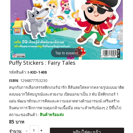
Tap to expand
Puffy Stickers : Fairy Tales
รหัสสินค้า:
I-KID-1408
ISBN:
1294877753230
สนุกกับการเลือกสรรสติกเกอร์น่ารัก สีสันสดใสหลากหลายรูปแบบมาติด
ลงบนฉากให้สมบูรณ์และสวยงาม เปิดออกมาเป็น 3 พับ มีสติกเกอร์ 1
แผ่น พัฒนาทักษะการคิดและความฉลาดทางด้านอารมณ์ เสริมสร้าง
จินตนาการ ฝึกการควบคุมกล้ามเนื้อมือ เหมาะสำหรับน้องๆ 2 ปีขึ้นไป
สถานะของสินค้า :
สินค้าพร้อมส่ง
85 บาท
จำนวน:
หยิบใส่ตะกร้า