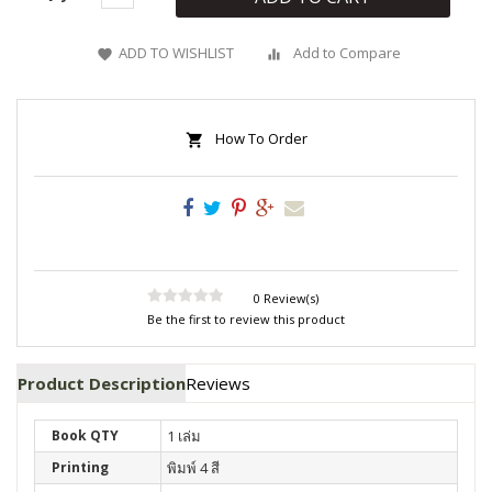
ADD TO WISHLIST
Add to Compare
How To Order
0 Review(s)
Be the first to review this product
Product Description
Reviews
Book QTY
1 เล่ม
Printing
พิมพ์ 4 สี