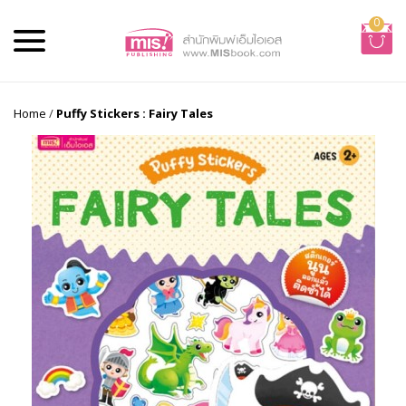
0
Home
/
Puffy Stickers : Fairy Tales