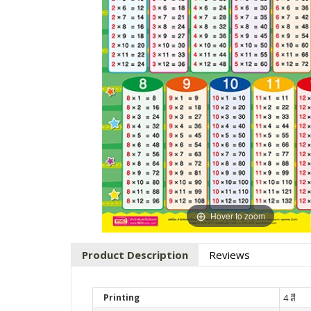
Hover to zoom
Product Description
Reviews
Printing
4 สี