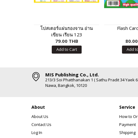
โปสเตอร์แผ่นรองจาน อ่าน
Flash Card
เขียน เรียน 123
79.00 THB
80.0
Add to Cart
Add to
MIS Publishing Co., Ltd.
213/3 Soi Phatthanakan 1 ( Sathu Pradit 34 Yaek 
Nawa, Bangkok, 10120
About
Service
About Us
How to Or
Contact Us
Payment
Log In
Shipping