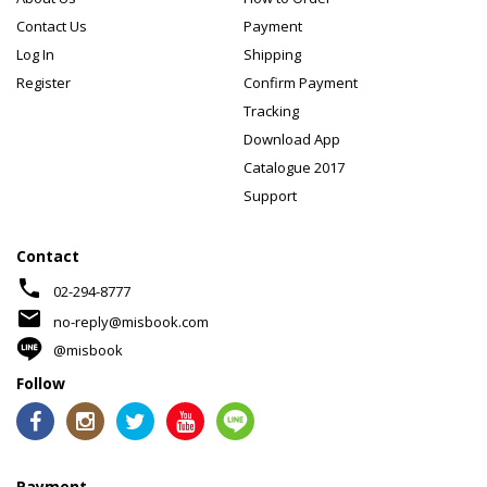
Contact Us
Payment
Log In
Shipping
Register
Confirm Payment
Tracking
Download App
Catalogue 2017
Support
Contact
phone
02-294-8777
mail
no-reply@misbook.com
@misbook
Follow
Payment