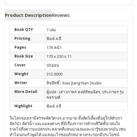
Product Description
Reviews
Book QTY
1 เล่ม
Printing
พิมพ์ 4 สี
Pages
176 หน้า
Book Size
170 x 230 x 11
Cover
ปกอ่อน
Weight
312.0000
Writer
ลิขสิทธิ์ : Xiao Jiang Nan Studio
More Detail
ผู้แปล : เสาวภาพร หงษ์ทิพยฉัตร, ประภาพร รุ่ง
ขจรวงศ์
Highlight
พิมพ์ 4 สี
ในโลกของเรามีสรรพสัตว์ต่างๆ มากมาย ทั้งสัตว์เลี้ยงที่อยู่ใกล้ตัวเรา
สัตว์ป่า สัตว์น้ำ และแมลงต่างๆ ที่มีเรื่องราวการดำรงชีวิตที่น่าสนใจ
รวมไปถึงความแปลกประหลาดที่แสนน่าฉงนและน่ารู้ของพวกมัน เช่น
ทำไมนกแก้วพูดได้ แมลงอะไรชอบถักทอ หางกระรอกมีประโยชน์