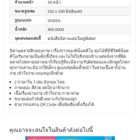
จำนวนหน้า
36 หน้า
ขนาดรูปเล่ม
302 x 390 มิลลิเมตร
รูปแบบปก
ปกอ่อน
น้ำหนัก
405.0000
จุดเด่นของเล่มนี้
หนังสือนิทานเล่มใหญ่พิเศษ!
นิทานคลาสสิกสองภาษา เรื่องราวของพิน็อคคิโอ หุ่นไม้ที่มีชีวิตพิน็อค
คิโอเริ่มกลายเป็นเด็กขี้เกียจ และไม่ใส่ใจสิ่งรอบข้าง แต่หลังจากที่ผิด
พลาดไปหลายอย่างเขาก็เรียนรู้ที่จะมีความรับผิดชอบและเลิกพูดโกหก
ทุกการเล่าจะมีฉากให้เด็กๆ ดูแบบจัดเต็มทั้งหน้า ในส่วนเนื้อหาก็อ่าน
ง่าย เข้าใจง่าย แถมสนุกอีกด้วย
2 ภาษาใน 1 เล่ม อังกฤษ-ไทย
ภาพเยอะ สีสวย สดใส น่ารักมาก
เนื้อเรื่องอ่านง่าย เข้าใจง่าย ภาษาสวย
ขนาดเล่มกำลังดี เหมาะกับวัยของลูก
สามารถแสกน QR Code เพื่อฟังเสียงทั้งเรื่องได้
คุณอาจจะสนใจในสินค้าดังต่อไปนี้