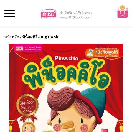
0
หน้าหลัก
/
พิน็อคคิโอ Big Book